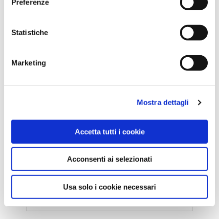
Preferenze
Statistiche
AERSAN PERMANENT
AERSAN PERMANENT è una selezione di
Marketing
deodoranti pe...
APPROFONDISCI
Mostra dettagli
Accetta tutti i cookie
Iscriviti alla nostra
Acconsenti ai selezionati
newsletter
Usa solo i cookie necessari