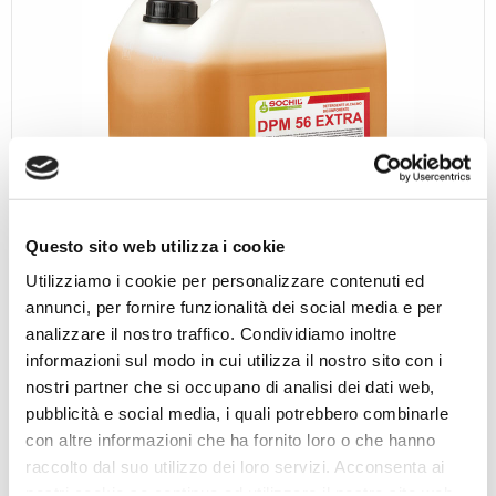
Questo sito web utilizza i cookie
Utilizziamo i cookie per personalizzare contenuti ed
annunci, per fornire funzionalità dei social media e per
analizzare il nostro traffico. Condividiamo inoltre
informazioni sul modo in cui utilizza il nostro sito con i
DPM 56 EXTRA
nostri partner che si occupano di analisi dei dati web,
pubblicità e social media, i quali potrebbero combinarle
DPM 56 EXTRA è una formulazione, ricca di
con altre informazioni che ha fornito loro o che hanno
special...
raccolto dal suo utilizzo dei loro servizi. Acconsenta ai
nostri cookie se continua ad utilizzare il nostro sito web.