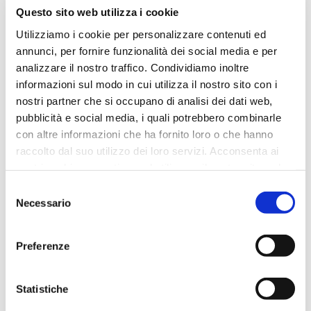
Questo sito web utilizza i cookie
Utilizziamo i cookie per personalizzare contenuti ed
annunci, per fornire funzionalità dei social media e per
analizzare il nostro traffico. Condividiamo inoltre
informazioni sul modo in cui utilizza il nostro sito con i
nostri partner che si occupano di analisi dei dati web,
IGIESAN
pubblicità e social media, i quali potrebbero combinarle
con altre informazioni che ha fornito loro o che hanno
IGIESAN, per le sue particolari proprietà, risult...
raccolto dal suo utilizzo dei loro servizi. Acconsenta ai
nostri cookie se continua ad utilizzare il nostro sito web.
APPROFONDISCI
Selezione
Necessario
del
consenso
Preferenze
Statistiche