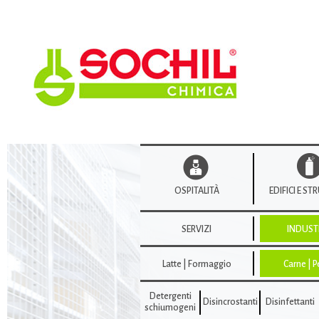
OSPITALITÀ
EDIFICI E S
SERVIZI
INDUST
Latte | Formaggio
Carne | 
Detergenti
Disincrostanti
Disinfettanti
schiumogeni