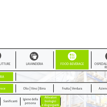
TRUTTURE
LAVANDERIA
FOOD-BEVERAGE
OSPEDALI
R
RIA
Pesce
Olio | Vino | Birra
Frutta | Verdura
Azien
Attivatori
Igiene della
Sanificanti
biologici
persona
e disgorganti