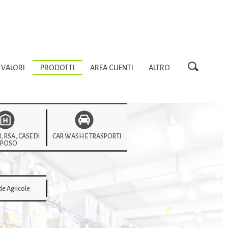
VALORI
PRODOTTI
AREA CLIENTI
ALTRO
, RSA, CASE DI
CAR WASH E TRASPORTI
IPOSO
de Agricole