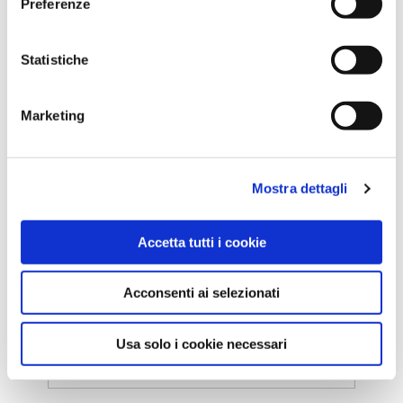
Preferenze
Statistiche
AERSAN PERMANENT
AERSAN PERMANENT è una selezione di
Marketing
deodoranti pe...
APPROFONDISCI
Mostra dettagli
Accetta tutti i cookie
Iscriviti alla nostra
Acconsenti ai selezionati
newsletter
Usa solo i cookie necessari