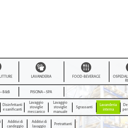
TRUTTURE
LAVANDERIA
FOOD-BEVERAGE
OSPEDALI
R
 – B&B
PISCINA – SPA
Lavaggio
Lavaggio
Disinfettanti
Lavanderia
De
stoviglie
stoviglie
Sgrassanti
e sanificanti
interna
per
meccanico
manuale
i
Additivi di
Additivi di
Pretrattanti
candeggio
lavaggio