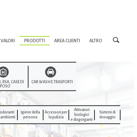
VALORI
PRODOTTI
AREA CLIENTI
ALTRO
, RSA, CASE DI
CAR WASH E TRASPORTI
IPOSO
Attivatori
odoranti
Igiene della
Accessori per
Sistemi di
biologici
 ambienti
persona
la pulizia
dosaggio
e disgorganti