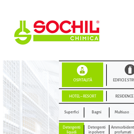
OSPITALITÀ
EDIFICI E S
HOTEL – RESORT
RESIDENCE
Superfici
Bagni
Multiuso
Detergenti
Detergenti
Ammorbident
liquidi
in polvere
profumati