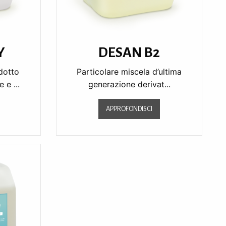
Y
DESAN B2
dotto
Particolare miscela d’ultima
 e ...
generazione derivat...
APPROFONDISCI