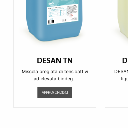
DESAN TN
D
Miscela pregiata di tensioattivi
DESAN
ad elevata biodeg...
liq
APPROFONDISCI