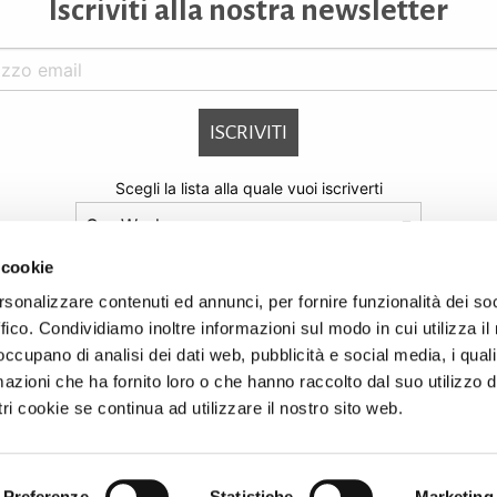
Iscriviti alla nostra newsletter
Scegli la lista alla quale vuoi iscriverti
 cookie
Ho letto i termini dell’informativa ai sensi dell’Art 13
rsonalizzare contenuti ed annunci, per fornire funzionalità dei so
ffico. Condividiamo inoltre informazioni sul modo in cui utilizza il 
del Reg. Ue 679/2016 e presto il consenso al trattamento dei miei dat
 occupano di analisi dei dati web, pubblicità e social media, i qual
azioni che ha fornito loro o che hanno raccolto dal suo utilizzo d
ri cookie se continua ad utilizzare il nostro sito web.
yright © 2026 Sochil Chimica Srl. Tutti i diritti riservati - P.IVA e C.F: 0041813
ioni e termini di utilizzo -
Privacy Policy
-
Note legali
-
Dati societari
-
Cookie