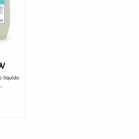
OW
 liquido
..